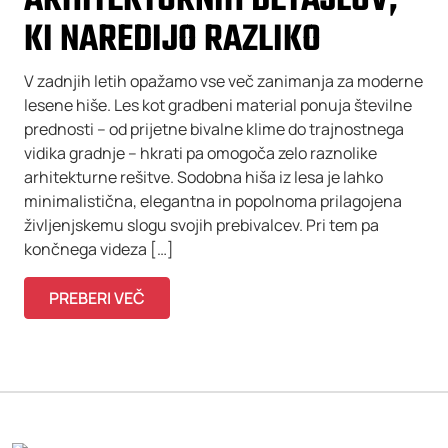
ARHITEKTURNIH DETAJLOV,
KI NAREDIJO RAZLIKO
V zadnjih letih opažamo vse več zanimanja za moderne
lesene hiše. Les kot gradbeni material ponuja številne
prednosti – od prijetne bivalne klime do trajnostnega
vidika gradnje – hkrati pa omogoča zelo raznolike
arhitekturne rešitve. Sodobna hiša iz lesa je lahko
minimalistična, elegantna in popolnoma prilagojena
življenjskemu slogu svojih prebivalcev. Pri tem pa
končnega videza […]
PREBERI VEČ