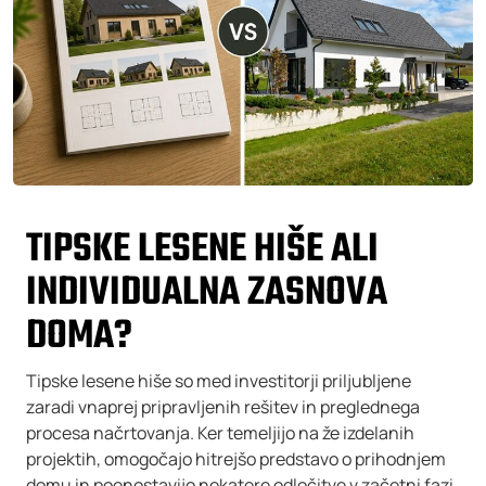
TIPSKE LESENE HIŠE ALI
INDIVIDUALNA ZASNOVA
DOMA?
Tipske lesene hiše so med investitorji priljubljene
zaradi vnaprej pripravljenih rešitev in preglednega
procesa načrtovanja. Ker temeljijo na že izdelanih
projektih, omogočajo hitrejšo predstavo o prihodnjem
domu in poenostavijo nekatere odločitve v začetni fazi