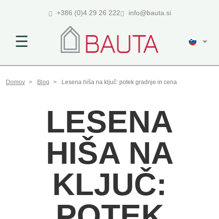
+386 (0)4 29 26 222
info@bauta.si
☰
Domov
Blog
Lesena hiša na ključ: potek gradnje in cena
LESENA
HIŠA NA
KLJUČ:
POTEK