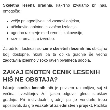
Skeletna lesena gradnja
, kakršno izvajamo pri nas,
omogoča:
večjo prilagodljivost pri zasnovi objekta,
učinkovito toplotno in zvočno izolacijo,
ugodno razmerje med ceno in kakovostjo,
razmeroma hitro izvedbo.
Zaradi teh lastnosti so
cene skeletnih lesenih hiš
običajno
bolj dostopne, hkrati pa ta oblika gradnje še vedno
zagotavlja izjemno visoko raven bivalnega udobja.
ZAKAJ ENOTEN CENIK LESENIH
HIŠ NE OBSTAJA?
Iskanje
cenika lesenih hiš
je povsem razumljivo, saj si
večina investitorjev želi jasen odgovor glede stroškov
gradnje. Pri individualni gradnji pa je vendarle treba
upoštevati, da gre
vsakokrat za edinstven projekt
. Razlike