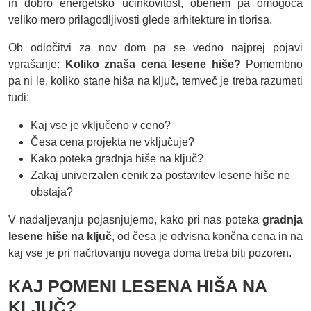
in dobro energetsko učinkovitost, obenem pa omogoča
veliko mero prilagodljivosti glede arhitekture in tlorisa.
Ob odločitvi za nov dom pa se vedno najprej pojavi
vprašanje:
Koliko znaša cena lesene hiše?
Pomembno
pa ni le, koliko stane hiša na ključ, temveč je treba razumeti
tudi:
Kaj vse je vključeno v ceno?
Česa cena projekta ne vključuje?
Kako poteka gradnja hiše na ključ?
Zakaj univerzalen cenik za postavitev lesene hiše ne
obstaja?
V nadaljevanju pojasnjujemo, kako pri nas poteka
gradnja
lesene hiše na ključ
, od česa je odvisna končna cena in na
kaj vse je pri načrtovanju novega doma treba biti pozoren.
KAJ POMENI LESENA HIŠA NA
KLJUČ?