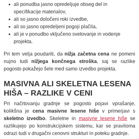
ali ponudba jasno opredeljuje obseg del in
specifikacije materialov,
ali so jasno določeni roki izvedbe,
ali so jasno opredeljeni pogoji plačila,
ali je v ponudbo vključeno svetovanje in vodenje
projekta.
Pri tem velja poudariti, da
nižja začetna cena
ne pomeni
nujno tudi
nižjega končnega stroška
, saj se razlike
pogosto pokažejo šele med samo izvedbo projekta.
MASIVNA ALI SKELETNA LESENA
HIŠA – RAZLIKE V CENI
Pri načrtovanju gradnje se pogosto pojavi vprašanje,
kolikšna je
cena masivne lesene hiše
v primerjavi s
skeletno izvedbo
. Skeletne in
masivne lesene hiše
se
razlikujejo po konstrukcijskem sistemu, kar se praviloma
odrazi tudi v drugačni cenovni strukturi in poteku gradnje.