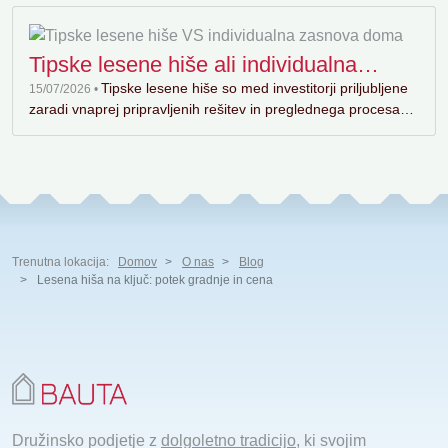
Tipske lesene hiše ali individualna
zasnova doma?
Tipske lesene hiše so med investitorji priljubljene
15/07/2026 •
zaradi vnaprej pripravljenih rešitev in preglednega procesa…
Trenutna lokacija:
Domov
O nas
Blog
Lesena hiša na ključ: potek gradnje in cena
Družinsko podjetje z
dolgoletno tradicijo
, ki svojim