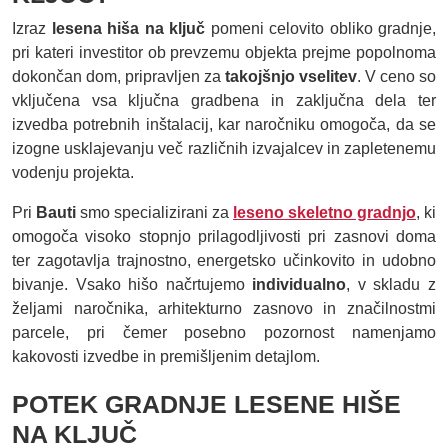
Izraz
lesena hiša na ključ
pomeni celovito obliko gradnje,
pri kateri investitor ob prevzemu objekta prejme popolnoma
dokončan dom, pripravljen za
takojšnjo vselitev
. V ceno so
vključena vsa ključna gradbena in zaključna dela ter
izvedba potrebnih inštalacij, kar naročniku omogoča, da se
izogne usklajevanju več različnih izvajalcev in zapletenemu
vodenju projekta.
Pri
Bauti
smo specializirani za
leseno skeletno gradnjo
, ki
omogoča visoko stopnjo prilagodljivosti pri zasnovi doma
ter zagotavlja trajnostno, energetsko učinkovito in udobno
bivanje. Vsako hišo načrtujemo
individualno
, v skladu z
željami naročnika, arhitekturno zasnovo in značilnostmi
parcele, pri čemer posebno pozornost namenjamo
kakovosti izvedbe in premišljenim detajlom.
POTEK GRADNJE LESENE HIŠE
NA KLJUČ