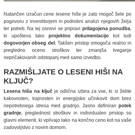
Natančen izračun cene lesene hiše je zato mogoč šele po
pogovoru z investitorjem in podrobni analizi njegovih želja
ter potreb. Na tej osnovi se pripravi
prilagojena ponudba
,
ki upošteva tako
projektno dokumentacijo
kot tudi
dogovorjen obseg del
. Takšen pristop omogoča realno in
pregledno oceno stroškov ter zmanjša tveganje
nepričakovanih odstopanj med samo izvedbo.
RAZMIŠLJATE O LESENI HIŠI NA
KLJUČ?
Lesena hiša na ključ
je odlična izbira za vse, ki si želite
kakovosten, trajnosten in energijsko učinkovit dom brez
nepotrebnega stresa med gradnjo. Jasno definiran
potek
gradnje
, preglednost stroškov in individualen pristop so
glavni elementi, ki vplivajo tako na končno ceno kot na vaše
zadovoljstvo z novim domom.