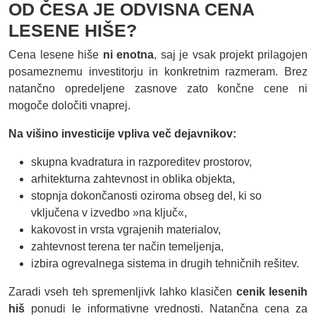
OD ČESA JE ODVISNA CENA
LESENE HIŠE?
Cena lesene hiše
ni enotna
, saj je vsak projekt prilagojen
posameznemu investitorju in konkretnim razmeram. Brez
natančno opredeljene zasnove zato končne cene ni
mogoče določiti vnaprej.
Na višino investicije vpliva več dejavnikov:
skupna kvadratura in razporeditev prostorov,
arhitekturna zahtevnost in oblika objekta,
stopnja dokončanosti oziroma obseg del, ki so
vključena v izvedbo »na ključ«,
kakovost in vrsta vgrajenih materialov,
zahtevnost terena ter način temeljenja,
izbira ogrevalnega sistema in drugih tehničnih rešitev.
Zaradi vseh teh spremenljivk lahko klasičen
cenik lesenih
hiš
ponudi le informativne vrednosti. Natančna cena za