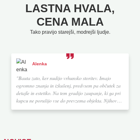
LASTNA HVALA,
CENA MALA
Tako pravijo starejši, modrejši ljudje.
Alenka
"Bauta zato, ker nudijo vrhunsko storitev. Imajo
ogromno znanja in izkušenj, predvsem pa občutek za
detajle in estetiko. Na tem gradijo zaupanje, ki ga pri
kupcu ne porušijo vse do prevzema objekta. Njihovo
storitev na lestvici od ena do deset ocenjujem z 20. Če
bi se ponovno odločila za gradnjo hiše, bi definitivno
izbrala Bauto."