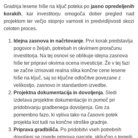
Gradnja lesene hiše na ključ poteka po
jasno opredeljenih
korakih
, kar investitorju omogoča dober pregled nad
projektom ter večjo stopnjo varnosti in predvidljivosti skozi
celoten proces.
Idejna zasnova in načrtovanje
. Prvi korak predstavlja
pogovor o željah, potrebah in okvirnem proračunu
investitorja. Na tej osnovi se oblikuje idejna zasnova
hiše ter pripravi okvirna ocena investicije. Že v tej fazi
se začne izrisovati realna slika končne cene lesene
hiše na ključ, saj so ključne odločitve povezane z
velikostjo, zasnovo in standardom izvedbe.
Projektna dokumentacija in dovoljenja
. Sledi
izdelava projektne dokumentacije in pomoč pri
pridobivanju gradbenega dovoljenja. Gre za
pomembno fazo, ki vpliva tako na časovni potek
projekta kot tudi na končne stroške gradnje.
Priprava gradbišča
. Po pridobitvi vseh potrebnih
dovoljenj se izvede priprava parcele, vključno s temelji