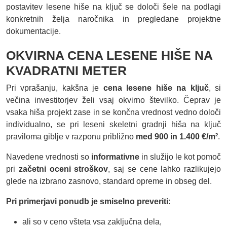
postavitev lesene hiše na ključ se določi šele na podlagi
konkretnih želja naročnika in pregledane projektne
dokumentacije.
OKVIRNA CENA LESENE HIŠE NA
KVADRATNI METER
Pri vprašanju, kakšna je
cena lesene hiše na ključ
, si
večina investitorjev želi vsaj okvirno številko. Čeprav je
vsaka hiša projekt zase in se končna vrednost vedno določi
individualno, se pri leseni skeletni gradnji hiša na ključ
praviloma giblje v razponu približno
med 900 in 1.400 €/m²
.
Navedene vrednosti so
informativne
in služijo le kot pomoč
pri
začetni oceni stroškov
, saj se cene lahko razlikujejo
glede na izbrano zasnovo, standard opreme in obseg del.
Pri primerjavi ponudb je smiselno preveriti:
ali so v ceno všteta vsa zaključna dela,