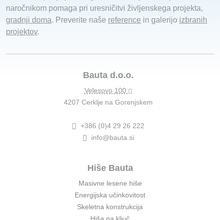
naročnikom pomaga pri uresničitvi življenskega projekta,
gradnji doma
. Preverite naše
reference
in galerijo
izbranih
projektov
.
Bauta d.o.o.
Velesovo 100
4207 Cerklje na Gorenjskem
+386 (0)4 29 26 222
info@bauta.si
Hiše Bauta
Masivne lesene hiše
Energijska učinkovitost
Skeletna konstrukcija
Hiša na ključ