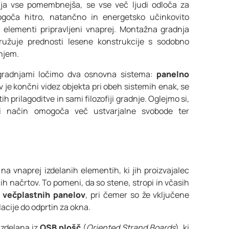
aja vse pomembnejša, se vse več ljudi odloča za
goča hitro, natančno in energetsko učinkovito
i elementi pripravljeni vnaprej. Montažna gradnja
družuje prednosti lesene konstrukcije s sodobno
njem.
gradnjami ločimo dva osnovna sistema:
panelno
v je končni videz objekta pri obeh sistemih enak, se
h prilagoditve in sami filozofiji gradnje. Oglejmo si,
ri način omogoča več ustvarjalne svobode ter
na vnaprej izdelanih elementih, ki jih proizvajalec
ih načrtov. To pomeni, da so stene, stropi in včasih
z večplastnih panelov
, pri čemer so že vključene
cije do odprtin za okna.
izdelana iz
OSB plošč
(
Oriented Strand Boards
), ki