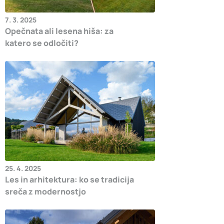
7. 3. 2025
Opečnata ali lesena hiša: za
katero se odločiti?
25. 4. 2025
Les in arhitektura: ko se tradicija
sreča z modernostjo