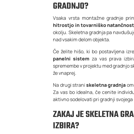
GRADNJO?
Vsaka vrsta montažne gradnje prin
hitrostjo in tovarniško natančnost
okolju. Skeletna gradnja pa navdušuj
nad vsakim delom objekta.
Če želite hišo, ki bo postavljena iz
panelni sistem
za vas prava izbir
spremembe v projektu med gradnjo sk
že vnaprej.
Na drugi strani
skeletna gradnja
omo
Za vas bo idealna, če cenite individu
aktivno sodelovati pri gradnji svojeg
ZAKAJ JE SKELETNA GR
IZBIRA?