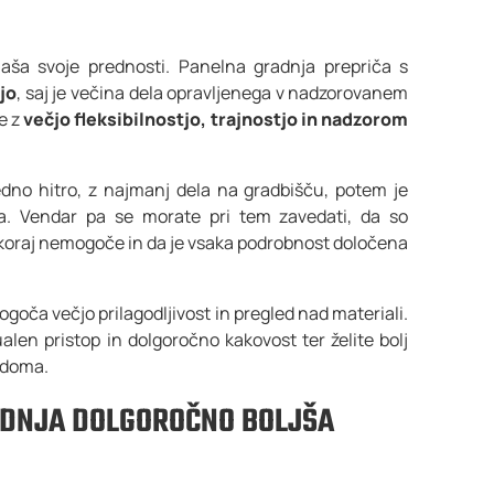
aša svoje prednosti. Panelna gradnja prepriča s
jo
, saj je večina dela opravljenega v nadzorovanem
e z
večjo fleksibilnostjo, trajnostjo in nadzorom
redno hitro, z najmanj dela na gradbišču, potem je
a. Vendar pa se morate pri tem zavedati, da so
oraj nemogoče in da je vsaka podrobnost določena
goča večjo prilagodljivost in pregled nad materiali.
alen pristop in dolgoročno kakovost ter želite bolj
a doma.
ADNJA DOLGOROČNO BOLJŠA