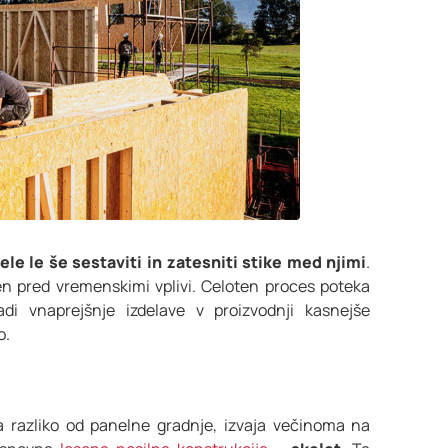
ele le še sestaviti in zatesniti stike med njimi
.
en pred vremenskimi vplivi. Celoten proces poteka
di vnaprejšnje izdelave v proizvodnji kasnejše
o.
a razliko od panelne gradnje, izvaja večinoma na