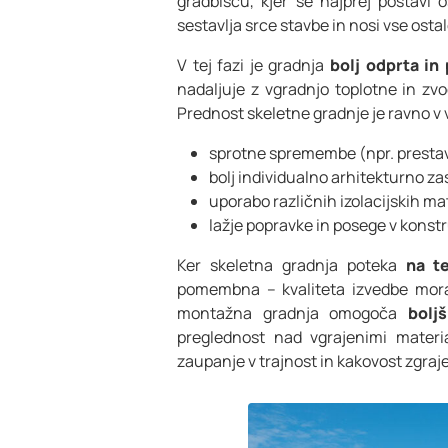
gradbišču, kjer se najprej postavi
sestavlja srce stavbe in nosi vse ostale
V tej fazi je gradnja
bolj odprta in 
nadaljuje z vgradnjo toplotne in zvo
Prednost skeletne gradnje je ravno v v
sprotne spremembe (npr. prestavlj
bolj individualno arhitekturno z
uporabo različnih izolacijskih mat
lažje popravke in posege v konstr
Ker skeletna gradnja poteka
na t
pomembna – kvaliteta izvedbe mora
montažna gradnja omogoča
bolj
preglednost nad vgrajenimi materia
zaupanje v trajnost in kakovost zgraj