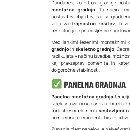
Dandanes, ko hitrost gradnje post
montažno gradnjo
. Ta način omo
postavitev objektov, saj so gradben
velja za
trajnostno rešitev
, ki z
tehnologijo in premišljenim načrtova
Med lahkimi lesenimi montažnimi 
gradnjo
in
skeletno gradnjo
. Čepra
razlikujeta v načinu izvedbe, možnosti
kaj pravzaprav pomenita in kate
dolgoročne stabilnosti.
PANELNA GRADNJA
Panelna montažna gradnja
temelji 
izdela v tovarni na osnovi arhitekturn
tudi strešni elementi
sestavljeni i
pomembne komponente hiše – od izola
Zunanja plast panelov je največkrat 