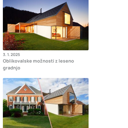
3. 1. 2025
Oblikovalske možnosti z leseno
gradnjo