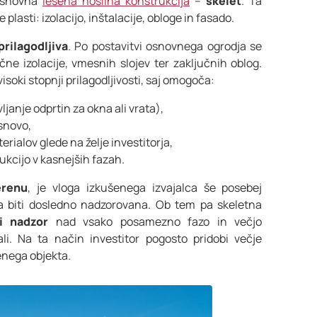
 osnovna
lesena nosilna konstrukcija
–
skelet
. Ta
 plasti: izolacijo, inštalacije, obloge in fasado.
prilagodljiva
. Po postavitvi osnovnega ogrodja se
čne izolacije, vmesnih slojev ter zaključnih oblog.
isoki stopnji prilagodljivosti, saj omogoča:
anje odprtin za okna ali vrata),
asnovo,
erialov glede na želje investitorja,
ukcijo v kasnejših fazah.
erenu
, je vloga izkušenega izvajalca še posebej
 biti dosledno nadzorovana. Ob tem pa skeletna
ši nadzor
nad vsako posamezno fazo in večjo
li. Na ta način investitor pogosto pridobi večje
enega objekta.