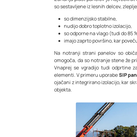
so sestavljene iz lesnih delcev, zleplj
so dimenzijsko stabilne,
nudijo dobro toplotno izolacijo,
so odporne na vlago (tudi do 85 %
imajo zaprto površino, kar poveč
Na notranji strani panelov so ob
omogoča, da so notranje stene že prip
Vnaprej se vgradijo tudi odprtine za
elementi. V primeru uporabe
SIP pan
ojačani z integrirano izolacijo, kar s
objekta.