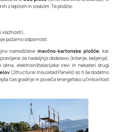
enih z lepilom in voskom. Te plošče:
 vlažnosti),
uje požarno odpornost.
ičajno nameščene
mavčno-kartonske plošče
, kar
ravljene za nadaljnjo obdelavo (kitanje, beljenje).
 okna, elektroinštalacijske cevi in nekateri drugi
elov
(
Structural Insulated Panels
) so ti še dodatno
krajša čas gradnje in poveča energetsko učinkovitost