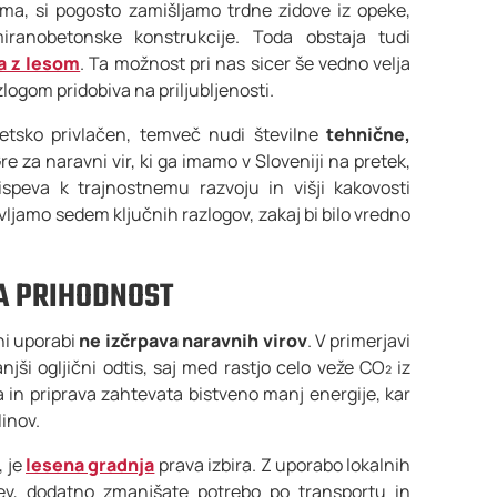
ma, si pogosto zamišljamo trdne zidove iz opeke,
ranobetonske konstrukcije. Toda obstaja tudi
a z lesom
. Ta možnost pri nas sicer še vedno velja
logom pridobiva na priljubljenosti.
tetsko privlačen, temveč nudi številne
tehnične,
Gre za naravni vir, ki ga imamo v Sloveniji na pretek,
peva k trajnostnemu razvoju in višji kakovosti
vljamo sedem ključnih razlogov, zakaj bi bilo vredno
ZA PRIHODNOST
tni uporabi
ne izčrpava naravnih virov
. V primerjavi
ši ogljični odtis, saj med rastjo celo veže CO₂ iz
 in priprava zahtevata bistveno manj energije, kar
inov.
, je
lesena gradnja
prava izbira. Z uporabo lokalnih
kev, dodatno zmanjšate potrebo po transportu in