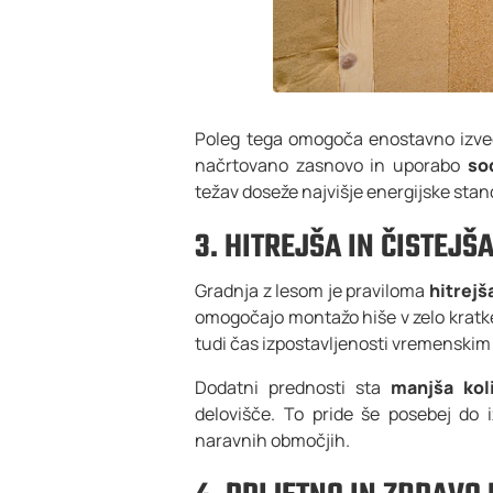
Poleg tega omogoča enostavno izvedb
načrtovano zasnovo in uporabo
so
težav doseže najvišje energijske stan
3. HITREJŠA IN ČISTEJ
Gradnja z lesom je praviloma
hitrejš
omogočajo montažo hiše v zelo kratke
tudi čas izpostavljenosti vremenskim
Dodatni prednosti sta
manjša kol
delovišče. To pride še posebej do iz
naravnih območjih.