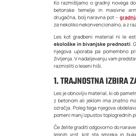
Ko razmišljamo o gradnji novega do
betonske temelje in masivne armi
drugačna, bolj naravna pot –
gradnj
za nekoliko nekonvencionalno, a z raz
Les kot gradbeni material ni le es
ekološke in bivanjske prednosti
. 
njegova uporaba pa pomembno pris
življenja. V nadaljevanju vam predsta
razmisliti o leseni hiši.
1. TRAJNOSTNA IZBIRA 
Les je obnovljiv material, ki ob pame
z betonom ali jeklom ima znatno manj
ozračja. Poleg tega njegova obdelava
pomeni manj izpustov toplogrednih pl
Če želite graditi odgovorno do narave
lesnih vrst, kot sta smreka in bu