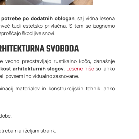
i potrebe po dodatnih oblogah
, saj vidna lesena
emveč tudi estetsko privlačna. S tem se izognemo
sproščajo škodljive snovi.
ARHITEKTURNA SVOBODA
še vedno predstavljajo rustikalno kočo, današnje
kost arhitekturnih slogov
.
Lesene hiše
so lahko
ali povsem individualno zasnovane.
inacij materialov in konstrukcijskih tehnik lahko
tlobe,
,
trebam ali željam strank.