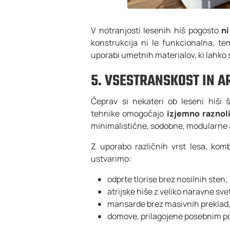
V notranjosti lesenih hiš pogosto
n
konstrukcija ni le funkcionalna, t
uporabi umetnih materialov, ki lahko 
5. VSESTRANSKOST IN 
Čeprav si nekateri ob leseni hiši 
tehnike omogočajo
izjemno raznoli
minimalistične, sodobne, modularne 
Z uporabo različnih vrst lesa, komb
ustvarimo:
odprte tlorise brez nosilnih sten,
atrijske hiše z veliko naravne sve
mansarde brez masivnih preklad
domove, prilagojene posebnim po