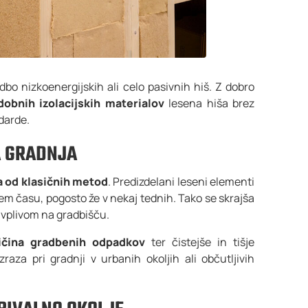
o nizkoenergijskih ali celo pasivnih hiš. Z dobro
dobnih izolacijskih materialov
lesena hiša brez
darde.
ŠA GRADNJA
a od klasičnih metod
. Predizdelani leseni elementi
m času, pogosto že v nekaj tednih. Tako se skrajša
 vplivom na gradbišču.
ičina gradbenih odpadkov
ter čistejše in tišje
raza pri gradnji v urbanih okoljih ali občutljivih