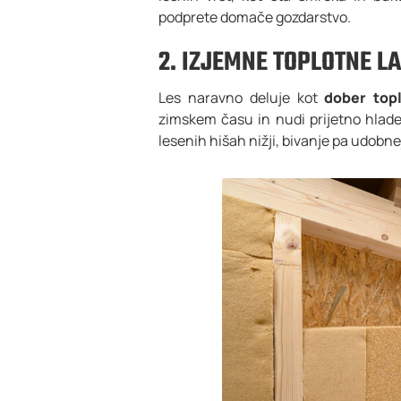
podprete domače gozdarstvo.
2. IZJEMNE TOPLOTNE L
Les naravno deluje kot
dober topl
zimskem času in nudi prijetno hladen
lesenih hišah nižji, bivanje pa udobne