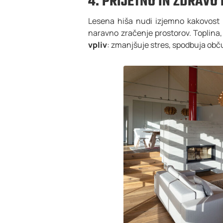
4. PRIJETNO IN ZDRAVO
Lesena hiša nudi izjemno kakovost 
naravno zračenje prostorov. Toplina, 
vpliv
: zmanjšuje stres, spodbuja obč