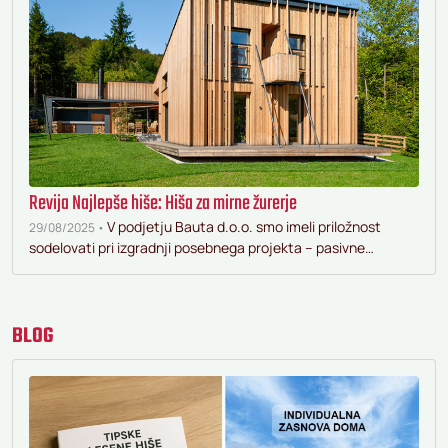
Revija Najlepše hiše: Hiša za mirne žurerje
V podjetju Bauta d.o.o. smo imeli priložnost
29/08/2025 •
sodelovati pri izgradnji posebnega projekta – pasivne…
BLOG