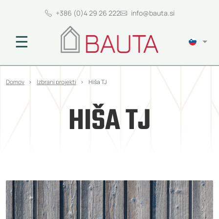
+386 (0)4 29 26 222
info@bauta.si
☰
Domov
Izbrani projekti
Hiša TJ
HIŠA TJ