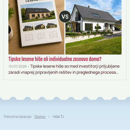
Tipske lesene hiše ali individualna zasnova doma?
Tipske lesene hiše so med investitorji priljubljene
15/07/2026 •
zaradi vnaprej pripravljenih rešitev in preglednega procesa…
Trenutna lokacija:
Domov
Hiša TJ