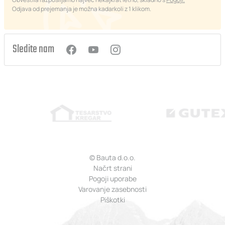
Odjava od prejemanja je možna kadarkoli z 1 klikom.
Sledite nam
© Bauta d.o.o.
Načrt strani
Pogoji uporabe
Varovanje zasebnosti
Piškotki