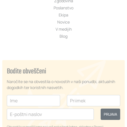
Zgodovina
Poslanstvo
Ekipa
Novice
V medijih
Blog
Bodite obveščeni
Naročite se na obvestila o novostih v naši ponudbi, aktualnih
dogodkih ter koristnih nasvetih.
PRIJAVA
Obvestila razpošiljamo največ nekajkrat letno, skladno s
Pogoji.