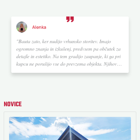
Alenka
"Bauta zato, ker nudijo vrhunsko storitev. Imajo
ogromno znanja in izkušenj, predvsem pa občutek za
detajle in estetiko. Na tem gradijo zaupanje, ki ga pri
kupcu ne porušijo vse do prevzema objekta. Njihovo
storitev na lestvici od ena do deset ocenjujem z 20. Če
bi se ponovno odločila za gradnjo hiše, bi definitivno
izbrala Bauto."
NOVICE