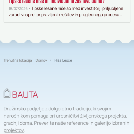
Tipske lesene hiše ali individualna zasnova doma?
Tipske lesene hiše so med investitorji priljubljene
15/07/2026 •
zaradi vnaprej pripravljenih rešitev in preglednega procesa…
Trenutna lokacija:
Domov
Hiša Lesce
Družinsko podjetje z
dolgoletno tradicijo
, ki svojim
naročnikom pomaga pri uresničitvi življenskega projekta,
gradnji doma
. Preverite naše
reference
in galerijo
izbranih
projektov
.