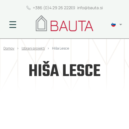
+386 (0)4 29 26 222
info@bauta.si
☰
Domov
Izbrani projekti
Hiša Lesce
HIŠA LESCE