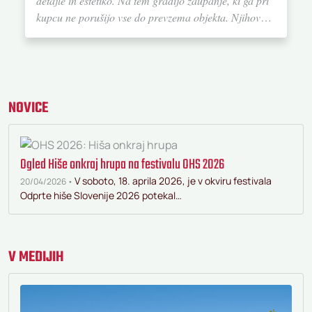
detajle in estetiko. Na tem gradijo zaupanje, ki ga pri
kupcu ne porušijo vse do prevzema objekta. Njihovo
storitev na lestvici od ena do deset ocenjujem z 20. Če
bi se ponovno odločila za gradnjo hiše, bi definitivno
izbrala Bauto."
NOVICE
Ogled Hiše onkraj hrupa na festivalu OHS 2026
V soboto, 18. aprila 2026, je v okviru festivala
20/04/2026 •
Odprte hiše Slovenije 2026 potekal…
V MEDIJIH