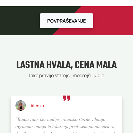
POVPRAŠEVANJE
LASTNA HVALA, CENA MALA
Tako pravijo starejši, modrejši ljudje.
Alenka
"Bauta zato, ker nudijo vrhunsko storitev. Imajo
ogromno znanja in izkušenj, predvsem pa občutek za