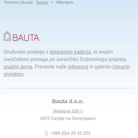
Trenutna lokacija:
Domov
Hiša Apno
Družinsko podjetje z
dolgoletno tradicijo
, ki svojim
naročnikom pomaga pri uresničitvi življenskega projekta,
gradnji doma
. Preverite naše
reference
in galerijo
izbranih
projektov
.
Bauta d.o.o.
Velesovo 100
4207 Cerklje na Gorenjskem
+386 (0)4 29 26 222