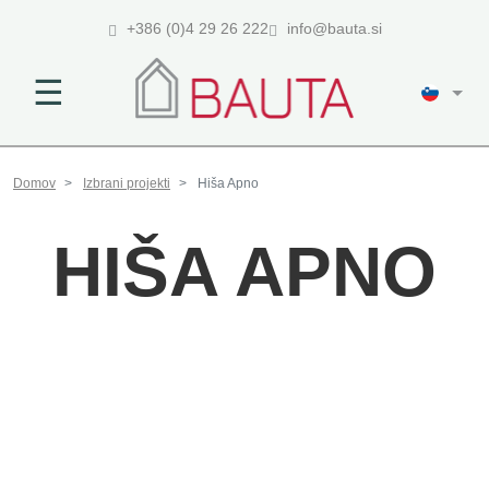
+386 (0)4 29 26 222
info@bauta.si
☰
Domov
Izbrani projekti
Hiša Apno
HIŠA APNO