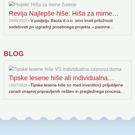
Revija Najlepše hiše: Hiša za mirne
žurerje
V podjetju Bauta d.o.o. smo imeli priložnost
29/08/2025 •
sodelovati pri izgradnji posebnega projekta – pasivne…
BLOG
Tipske lesene hiše ali individualna
zasnova doma?
Tipske lesene hiše so med investitorji priljubljene
15/07/2026 •
zaradi vnaprej pripravljenih rešitev in preglednega procesa…