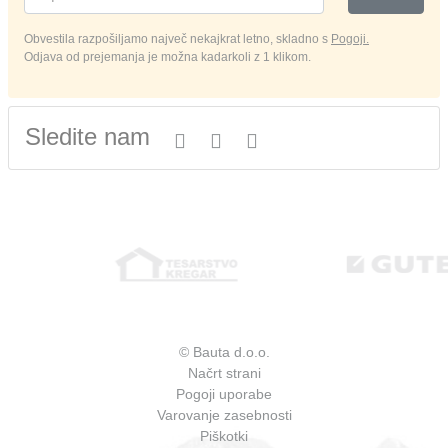
Obvestila razpošiljamo največ nekajkrat letno, skladno s
Pogoji.
Odjava od prejemanja je možna kadarkoli z 1 klikom.
Sledite nam
© Bauta d.o.o.
Načrt strani
Pogoji uporabe
Varovanje zasebnosti
Piškotki