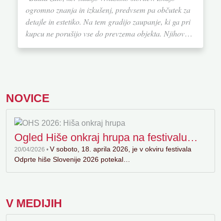
ogromno znanja in izkušenj, predvsem pa občutek za
detajle in estetiko. Na tem gradijo zaupanje, ki ga pri
kupcu ne porušijo vse do prevzema objekta. Njihovo
storitev na lestvici od ena do deset ocenjujem z 20. Če
bi se ponovno odločila za gradnjo hiše, bi definitivno
izbrala Bauto."
NOVICE
Ogled Hiše onkraj hrupa na festivalu
OHS 2026
V soboto, 18. aprila 2026, je v okviru festivala
20/04/2026 •
Odprte hiše Slovenije 2026 potekal…
V MEDIJIH