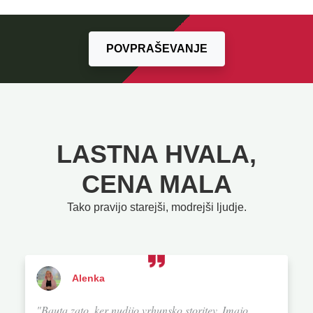
POVPRAŠEVANJE
LASTNA HVALA,
CENA MALA
Tako pravijo starejši, modrejši ljudje.
Alenka
"Bauta zato, ker nudijo vrhunsko storitev. Imajo