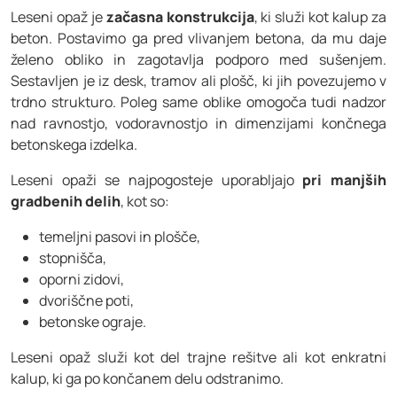
Leseni opaž je
začasna konstrukcija
, ki služi kot kalup za
beton. Postavimo ga pred vlivanjem betona, da mu daje
želeno obliko in zagotavlja podporo med sušenjem.
Sestavljen je iz desk, tramov ali plošč, ki jih povezujemo v
trdno strukturo. Poleg same oblike omogoča tudi nadzor
nad ravnostjo, vodoravnostjo in dimenzijami končnega
betonskega izdelka.
Leseni opaži se najpogosteje uporabljajo
pri manjših
gradbenih delih
, kot so:
temeljni pasovi in plošče,
stopnišča,
oporni zidovi,
dvoriščne poti,
betonske ograje.
Leseni opaž služi kot del trajne rešitve ali kot enkratni
kalup, ki ga po končanem delu odstranimo.