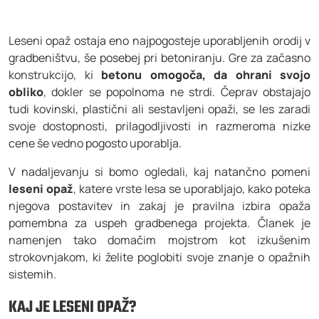
Leseni opaž ostaja eno najpogosteje uporabljenih orodij v
gradbeništvu, še posebej pri betoniranju. Gre za začasno
konstrukcijo, ki
betonu omogoča, da ohrani svojo
obliko
, dokler se popolnoma ne strdi. Čeprav obstajajo
tudi kovinski, plastični ali sestavljeni opaži, se les zaradi
svoje dostopnosti, prilagodljivosti in razmeroma nizke
cene še vedno pogosto uporablja.
V nadaljevanju si bomo ogledali, kaj natančno pomeni
leseni opaž
, katere vrste lesa se uporabljajo, kako poteka
njegova postavitev in zakaj je pravilna izbira opaža
pomembna za uspeh gradbenega projekta. Članek je
namenjen tako domačim mojstrom kot izkušenim
strokovnjakom, ki želite poglobiti svoje znanje o opažnih
sistemih.
KAJ JE LESENI OPAŽ?