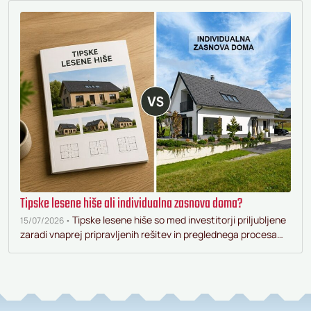
Tipske lesene hiše ali individualna zasnova doma?
Tipske lesene hiše so med investitorji priljubljene
15/07/2026 •
zaradi vnaprej pripravljenih rešitev in preglednega procesa…