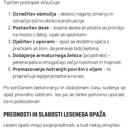
Tipičen postopek vključuje:
Označitev območja
– delavci najprej izmerijo in
označijo točno obliko konstrukcije.
Postavitev desk
– lesene deske ali plošče se pritrdijo
na mesto z žeblji, vijaki ali sponkami.
Ojačitev z oporami
– opaž se dodatno ojača s
prečkami ali klini, da prenese težo betona.
Dodajanje armaturnega železa
(po potrebi) –
jeklene palice omogočajo večjo nosilnost in trajnost.
Premazovanje notranjih površin z oljem
– to
preprečuje lepljenje betona na les.
Po končanem betoniranju in zadostnem času sušenja se
opaž previdno odstrani, les pa se lahko ponovno uporabi,
če ni poškodovan.
PREDNOSTI IN SLABOSTI LESENEGA OPAŽA
Leseni opaži imajo svoje prednosti, a tudi nekaj omejitev.