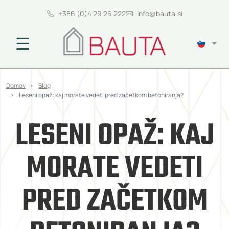
+386 (0)4 29 26 222
info@bauta.si
☰
Domov
Blog
Leseni opaž: kaj morate vedeti pred začetkom betoniranja?
LESENI OPAŽ: KAJ
MORATE VEDETI
PRED ZAČETKOM