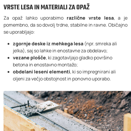
VRSTE LESA IN MATERIALI ZA OPAŽ
Za opaž lahko uporabimo
različne vrste lesa
, a je
pomembno, da so dovolj trdne, stabilne in ravne. Običajno
se uporabljajo:
zgornje deske iz mehkega lesa
(npr. smreka ali
jelka), saj so lahke in enostavne za obdelavo;
vezane plošče
, ki zagotavljajo gladko površino
betona in enostavno montažo;
obdelani leseni elementi
, ki so impregnirani ali
oljeni za večjo obstojnost in ponovno uporabo.