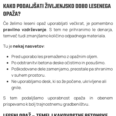
KAKO PODALJŠATI ŽIVLJENJSKO DOBO LESENEGA
OPAŽA?
Če želimo leseni opaž uporabljati večkrat, je pomembno
pravilno vzdrževanje
. S tem ne prihranimo le denarja,
temveč tudi zmanjšamo količino odpadnega materiala.
Tu je
nekaj nasvetov
:
Pred uporabo les premažemo z opažnim oljem.
Po odstranitvi betona deske očistimo in posušimo.
Poškodovane dele zamenjamo, preostale pa shranimo
v suhem prostoru.
Ne uporabljamo desk, ki so že počene, ukrivljene ali
gnile.
S tem podaljšamo uporabnost opaža in obenem
prispevamo k bolj trajnostnemu gradbeništvu.