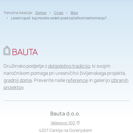
Trenutna lokacija:
Domov
O nas
Blog
Leseni opaž: kaj morate vedeti pred začetkom betoniranja?
Družinsko podjetje z
dolgoletno tradicijo
, ki svojim
naročnikom pomaga pri uresničitvi življenskega projekta,
gradnji doma
. Preverite naše
reference
in galerijo
izbranih
projektov
.
Bauta d.o.o.
Velesovo 100
4207 Cerklje na Gorenjskem