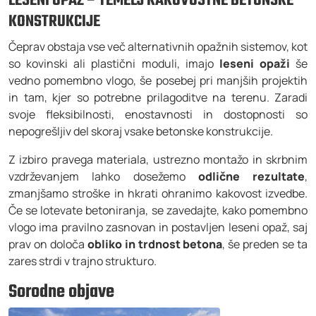
LESENI OPAŽ – TEMELJ KAKOVOSTNE BETONSKE
KONSTRUKCIJE
Čeprav obstaja vse več alternativnih opažnih sistemov, kot
so kovinski ali plastični moduli, imajo
leseni opaži
še
vedno pomembno vlogo, še posebej pri manjših projektih
in tam, kjer so potrebne prilagoditve na terenu. Zaradi
svoje fleksibilnosti, enostavnosti in dostopnosti so
nepogrešljiv del skoraj vsake betonske konstrukcije.
Z izbiro pravega materiala, ustrezno montažo in skrbnim
vzdrževanjem lahko dosežemo
odlične rezultate
,
zmanjšamo stroške in hkrati ohranimo kakovost izvedbe.
Če se lotevate betoniranja, se zavedajte, kako pomembno
vlogo ima pravilno zasnovan in postavljen leseni opaž, saj
prav on določa
obliko in trdnost betona
, še preden se ta
zares strdi v trajno strukturo.
Sorodne objave