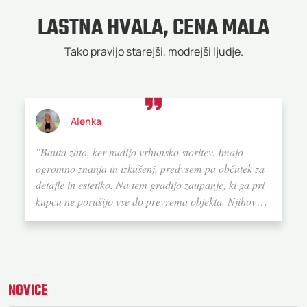
LASTNA HVALA, CENA MALA
Tako pravijo starejši, modrejši ljudje.
Alenka
"Bauta zato, ker nudijo vrhunsko storitev. Imajo
ogromno znanja in izkušenj, predvsem pa občutek za
detajle in estetiko. Na tem gradijo zaupanje, ki ga pri
kupcu ne porušijo vse do prevzema objekta. Njihovo
storitev na lestvici od ena do deset ocenjujem z 20. Če
bi se ponovno odločila za gradnjo hiše, bi definitivno
izbrala Bauto."
NOVICE