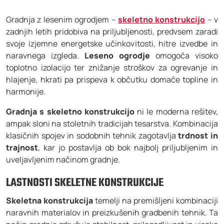
Gradnja z lesenim ogrodjem –
skeletno konstrukcijo
– v
zadnjih letih pridobiva na priljubljenosti, predvsem zaradi
svoje izjemne energetske učinkovitosti, hitre izvedbe in
naravnega izgleda.
Leseno ogrodje
omogoča visoko
toplotno izolacijo ter znižanje stroškov za ogrevanje in
hlajenje, hkrati pa prispeva k občutku domače topline in
harmonije.
Gradnja s skeletno konstrukcijo
ni le moderna rešitev,
ampak sloni na stoletnih tradicijah tesarstva. Kombinacija
klasičnih spojev in sodobnih tehnik zagotavlja
trdnost in
trajnost
, kar jo postavlja ob bok najbolj priljubljenim in
uveljavljenim načinom gradnje.
LASTNOSTI SKELETNE KONSTRUKCIJE
Skeletna konstrukcija
temelji na premišljeni kombinaciji
naravnih materialov in preizkušenih gradbenih tehnik. Ta