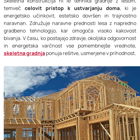
Skeletna konstrukcija ni le tehnika gradnje z lesom,
temveč
celovit pristop k ustvarjanju doma
, ki je
energetsko učinkovit, estetsko dovršen in trajnostno
naravnan. Združuje naravne prednosti lesa z napredno
gradbeno tehnologijo, kar omogoča visoko kakovost
bivanja. V času, ko postajajo zdravje, okoljska odgovornost
in energetska varčnost vse pomembnejše vrednote,
skeletna gradnja
ponuja rešitve, usmerjene v prihodnost.