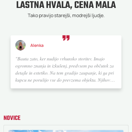
LASTNA HVALA, CENA MALA
Tako pravijo starejši, modrejši ljudje.
Alenka
"Bauta zato, ker nudijo vrhunsko storitev. Imajo
ogromno znanja in izkušenj, predvsem pa občutek za
detajle in estetiko. Na tem gradijo zaupanje, ki ga pri
kupcu ne porušijo vse do prevzema objekta. Njihovo
storitev na lestvici od ena do deset ocenjujem z 20. Če
bi se ponovno odločila za gradnjo hiše, bi definitivno
izbrala Bauto."
NOVICE