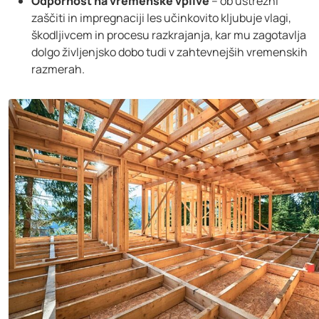
Odpornost na vremenske vplive
– ob ustrezni
zaščiti in impregnaciji les učinkovito kljubuje vlagi,
škodljivcem in procesu razkrajanja, kar mu zagotavlja
dolgo življenjsko dobo tudi v zahtevnejših vremenskih
razmerah.