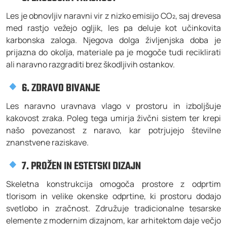
Les je obnovljiv naravni vir z nizko emisijo CO₂, saj drevesa
med rastjo vežejo ogljik, les pa deluje kot učinkovita
karbonska zaloga. Njegova dolga življenjska doba je
prijazna do okolja, materiale pa je mogoče tudi reciklirati
ali naravno razgraditi brez škodljivih ostankov.
6. ZDRAVO BIVANJE
Les naravno uravnava vlago v prostoru in izboljšuje
kakovost zraka. Poleg tega umirja živčni sistem ter krepi
našo povezanost z naravo, kar potrjujejo številne
znanstvene raziskave.
7. PROŽEN IN ESTETSKI DIZAJN
Skeletna konstrukcija omogoča prostore z odprtim
tlorisom in velike okenske odprtine, ki prostoru dodajo
svetlobo in zračnost. Združuje tradicionalne tesarske
elemente z modernim dizajnom, kar arhitektom daje večjo