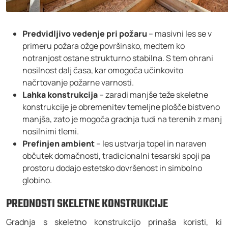
Predvidljivo vedenje pri požaru
– masivni les se v
primeru požara ožge površinsko, medtem ko
notranjost ostane strukturno stabilna. S tem ohrani
nosilnost dalj časa, kar omogoča učinkovito
načrtovanje požarne varnosti.
Lahka konstrukcija
– zaradi manjše teže skeletne
konstrukcije je obremenitev temeljne plošče bistveno
manjša, zato je mogoča gradnja tudi na terenih z manj
nosilnimi tlemi.
Prefinjen ambient
– les ustvarja topel in naraven
občutek domačnosti, tradicionalni tesarski spoji pa
prostoru dodajo estetsko dovršenost in simbolno
globino.
PREDNOSTI SKELETNE KONSTRUKCIJE
Gradnja s skeletno konstrukcijo prinaša koristi, ki