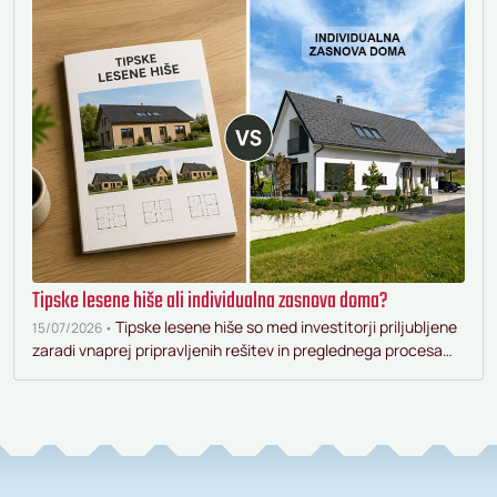
Tipske lesene hiše ali individualna zasnova doma?
Tipske lesene hiše so med investitorji priljubljene
15/07/2026 •
zaradi vnaprej pripravljenih rešitev in preglednega procesa…