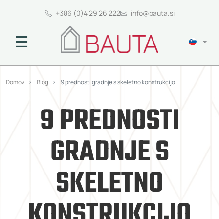
+386 (0)4 29 26 222
info@bauta.si
☰
Domov
Blog
9 prednosti gradnje s skeletno konstrukcijo
9 PREDNOSTI
GRADNJE S
SKELETNO
KONSTRUKCIJO