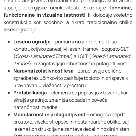
način gradnje združuje stabilnost, prilagodljivost in visoko
stopnjo energijske učinkovitosti. Spoznajte
tehnične,
funkcionalne in vizualne lastnosti
, ki določajo skeletno
konstrukcijo kot sodobno, a hkrati tradicionalno obliko
lesene gradnje.
Leseno ogrodje
– primarni nosilni elementi so
konstrukcijsko zanesljivi leseni tramovi, pogosto CLT
(
Cross-Laminated Timber
) ali GLT (
Glued-Laminated
Timber
), ki zagotavljajo robustnost in prilagodljivost.
Naravna izolativnost lesa
– zaradi svoje celične
zgradbe les učinkovito zadržuje toploto in prispeva k
uravnavanju vlažnosti v prostoru.
Prefabrikacija
– elementi se pripravijo v tovarni, kar
skrajša gradnjo, zmanjša odpade in poveča
natančnost izvedbe.
Modularnost in prilagodljivost
– omogoča odprte
prostore, visoke stropove in nestandardne oblike, saj
lesena konstrukcija ne zahteva debelih nosilnih sten.