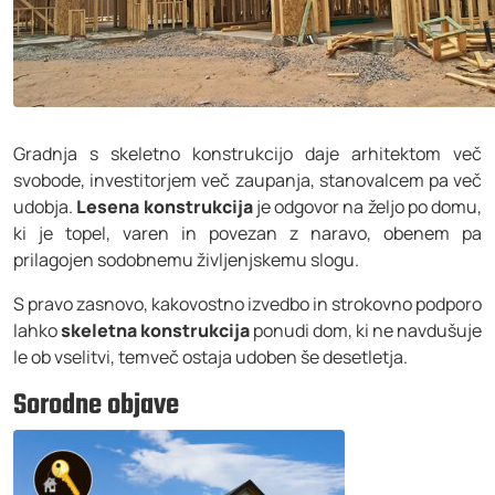
Gradnja s skeletno konstrukcijo daje arhitektom več
svobode, investitorjem več zaupanja, stanovalcem pa več
udobja.
Lesena konstrukcija
je odgovor na željo po domu,
ki je topel, varen in povezan z naravo, obenem pa
prilagojen sodobnemu življenjskemu slogu.
S pravo zasnovo, kakovostno izvedbo in strokovno podporo
lahko
skeletna konstrukcija
ponudi dom, ki ne navdušuje
le ob vselitvi, temveč ostaja udoben še desetletja.
Sorodne objave