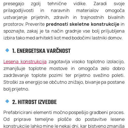
presegajo zgolj tehnične vidike. Zaradi svoje
prilagodljivosti in naravnih materialov omogoča
ustvarjanje prijetnih, zdravih in trajnostnih bivalnih
prostorov. Preverite
prednosti skeletne konstrukcije
in
spoznajte, zakaj je ta način gradnje vse bolj priljubljena
izbira tako med arhitekti kot med bodočimi lastniki domov.
1. ENERGETSKA VARČNOST
Lesena konstrukcija
zagotavlja visoko toplotno izolacijo,
zmanjšuje toplotne mostove in omogoča zelo dobro
zadrževanje toplote pozimi ter prijetno svežino poleti.
Stroški za energijo se občutno znižajo, bivanje pa postane
bolj prijetno.
2. HITROST IZVEDBE
Prefabricirani elementi močno pospešijo gradbeni proces.
Od priprave temeljne plošče do postavitve lesene
konstrukcije lahko mine le nekaj dni, kar bistveno zmanjša