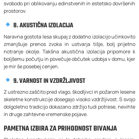
svobodo pri oblikovanju edinstvenih in estetsko dovršenih
prostorov.
8. AKUSTIČNA IZOLACIJA
Naravna gostota lesa skupaj z dodatno izolacijo učinkovito
zmanjšuje prenos zvoka in ustvarja tišje, bolj prijetno
notranje okolje. Takšna akustična izolacija pripomore k
boljšemu počutju in povečuje občutek udobja v domu, kjer
je mir še posebej cenjen.
9. VARNOST IN VZDRŽLJIVOST
Z ustrezno zaščito pred vlago, škodljivci in požarom lesene
skeletne konstrukcije dosegajo visoko vzdržljivost. S svojo
dolgoletno tradicijo dokazano zdržijo tudi potrese, nevihte
in druge zahtevne vremenske pojave.
PAMETNA IZBIRA ZA PRIHODNOST BIVANJA